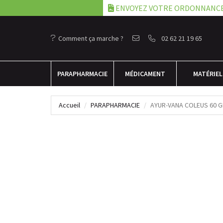
ENVOYEZ VOTRE ORDONNANC
Comment ça marche ?
02 62 21 19 65
PARA
PHARMACIE
MÉDICAMENT
MATÉRIEL
Accueil
PARAPHARMACIE
AYUR-VANA COLEUS 60 G