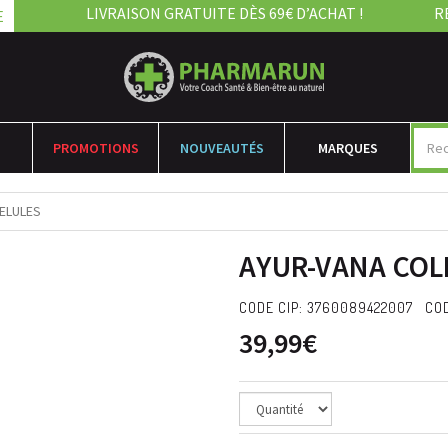
LIVRAISON GRATUITE DÈS 69€ D’ACHAT !
R
E
PROMOTIONS
NOUVEAUTÉS
MARQUES
ELULES
AYUR-VANA COL
CODE CIP: 3760089422007 COD
39,99€