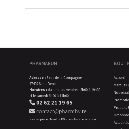
PHARMARUN
BOUTI
Adresse :
9 rue de la Compagnie
Accueil
97400 Saint-Denis
Marques 
Horaires :
du lundi au vendredi 8h00 à 19h30
Nouveaut
et le samedi 8h00 à 19h00
Promotio
02 62 21 19 65
Produits 
contact@pharmhv.re
Ordonna
Tous les prix incluent la TVA - hors frais de livraison.
Actualités