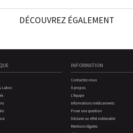
DÉCOUVREZ ÉGALEMENT
QUE
INFORMATION
Contactez-nous
& Labos
À propos
és
L’équipe
ns
Informations médicaments
Bio
Poser une question
nce
Déclarer un effet indésirable
Mentions légales