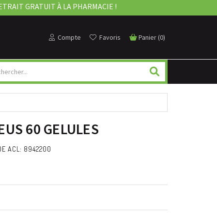
ETRAIT GRATUIT À LA PHARMACIE !
Compte
Favoris
Panier
(
0
)
EUS 60 GELULES
E ACL: 8942200