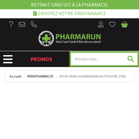
RETRAIT GRATUIT À LA PHARMACIE
ENVOYEZ VOTRE ORDONNANCE
NAVIGATION
PROMOS
Accueil
PARAPHARMACIE
AYUR-VANA ASHWAGANDHA POUDRE 150G