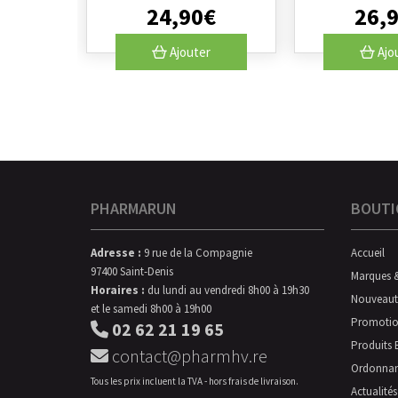
24
,
90
€
26
,
Ajouter
Ajo
PHARMARUN
BOUTI
Adresse :
9 rue de la Compagnie
Accueil
97400 Saint-Denis
Marques 
Horaires :
du lundi au vendredi 8h00 à 19h30
Nouveaut
et le samedi 8h00 à 19h00
Promotio
02 62 21 19 65
Produits 
contact@pharmhv.re
Ordonna
Tous les prix incluent la TVA - hors frais de livraison.
Actualités