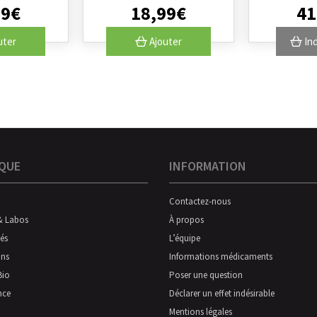
99
€
18
,
99
€
41
uter
Ajouter
Ind
QUE
INFORMATION
Contactez-nous
& Labos
À propos
és
L’équipe
ns
Informations médicaments
Bio
Poser une question
nce
Déclarer un effet indésirable
Mentions légales