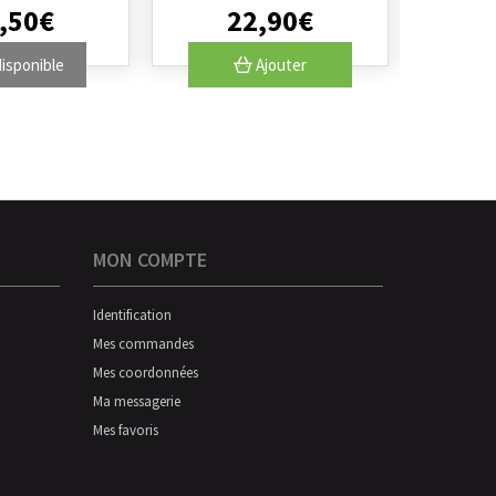
,
50
€
22
,
90
€
isponible
Ajouter
MON COMPTE
Identification
Mes commandes
Mes coordonnées
Ma messagerie
Mes favoris