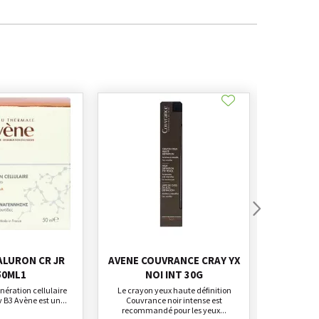
ALURON CR JR
AVENE COUVRANCE CRAY YX
AVENE CI
50ML1
NOI INT 30G
REP
nération cellulaire
Le crayon yeux haute définition
La crème rép
 B3 Avène est un...
Couvrance noir intense est
SPF50+ Cical
recommandé pour les yeux...