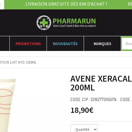
LIVRAISON GRATUITE DÈS 69€ D’ACHAT !
R
E
PROMOTIONS
NOUVEAUTÉS
MARQUES
TION LAIT HYD 200ML
AVENE XERACAL
200ML
CODE CIP: 3282770155174 CODE 
18,90€