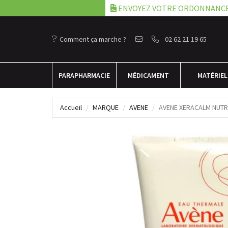
ENVOYEZ VOTRE ORDONNANC
Comment ça marche ?
02 62 21 19 65
PARA
PHARMACIE
MÉDICAMENT
MATÉRIEL
Accueil
MARQUE
AVENE
AVENE XERACALM NUTRI