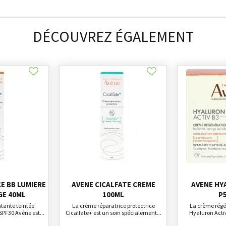
DÉCOUVREZ ÉGALEMENT
E BB LUMIERE
AVENE CICALFATE CREME
AVENE HY
GE 40ML
100ML
P
tante teintée
La crème réparatrice protectrice
La crème régé
PF30 Avène est...
Cicalfate+ est un soin spécialement...
Hyaluron Activ