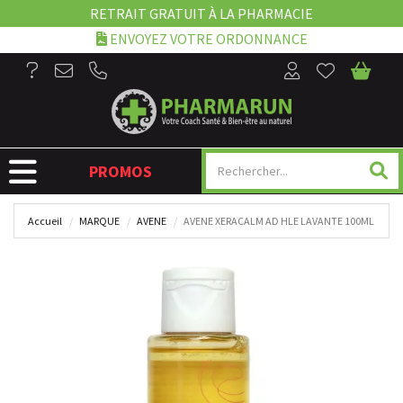
RETRAIT GRATUIT À LA PHARMACIE
ENVOYEZ VOTRE ORDONNANCE
NAVIGATION
PROMOS
Accueil
MARQUE
AVENE
AVENE XERACALM AD HLE LAVANTE 100ML