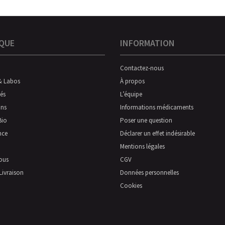
QUE
INFORMATION
Contactez-nous
& Labos
À propos
és
L’équipe
ns
Informations médicaments
Bio
Poser une question
nce
Déclarer un effet indésirable
Mentions légales
ous
CGV
Livraison
Données personnelles
Cookies