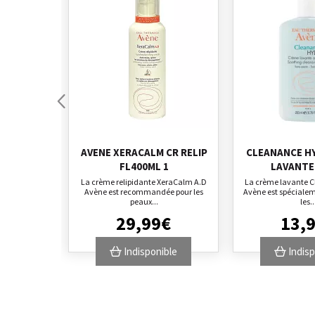
AVENE XERACALM CR RELIP
CLEANANCE H
FL400ML 1
LAVANTE
La crème relipidante XeraCalm A.D
La crème lavante 
Avène est recommandée pour les
Avène est spéciale
peaux...
les..
29
,
99
€
13
,
Indisponible
Indisp