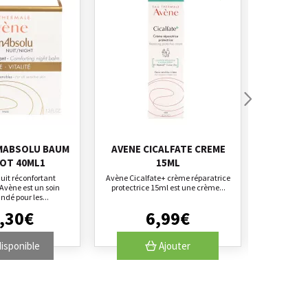
MABSOLU BAUM
AVENE CICALFATE CREME
XERAC
POT 40ML1
15ML
LA
it réconfortant
Avène Cicalfate+ crème réparatrice
L'huile lava
vène est un soin
protectrice 15ml est une crème...
A.D est rec
é pour les...
,
30
€
6
,
99
€
isponible
Ajouter