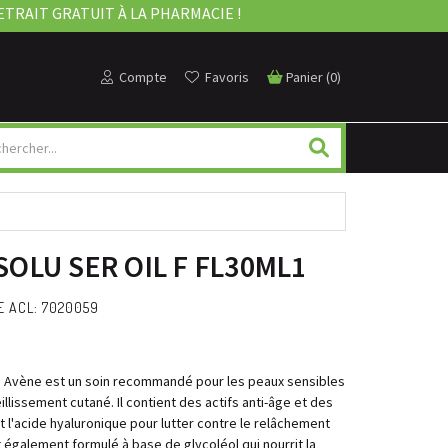
ETRAIT GRATUIT À LA PHARMACIE !
Compte
Favoris
Panier
(
0
)
OLU SER OIL F FL30ML1
E ACL: 7020059
Avène est un soin recommandé pour les peaux sensibles
illissement cutané. Il contient des actifs anti-âge et des
t l'acide hyaluronique pour lutter contre le relâchement
st également formulé à base de glycoléol qui nourrit la