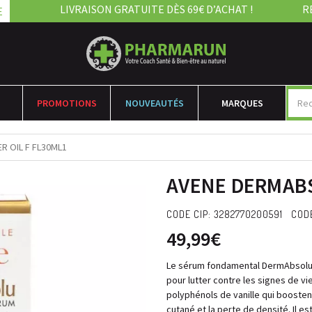
LIVRAISON GRATUITE DÈS 69€ D’ACHAT !
R
E
PROMOTIONS
NOUVEAUTÉS
MARQUES
R OIL F FL30ML1
AVENE DERMABS
CODE CIP: 3282770200591 COD
49,99€
Le sérum fondamental DermAbsolu 
pour lutter contre les signes de vie
polyphénols de vanille qui boosten
cutané et la perte de densité. Il e