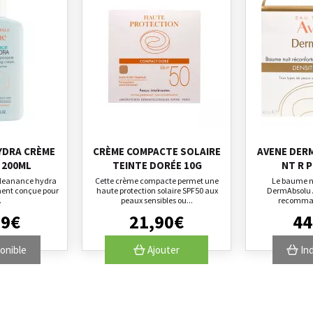
YDRA CRÈME
CRÈME COMPACTE SOLAIRE
AVENE DER
 200ML
TEINTE DORÉE 10G
NT R 
Cleanance hydra
Cette crème compacte permet une
Le baume nu
ment conçue pour
haute protection solaire SPF50 aux
DermAbsolu A
.
peaux sensibles ou...
recommand
99
€
21
,
90
€
44
onible
Ajouter
Ind