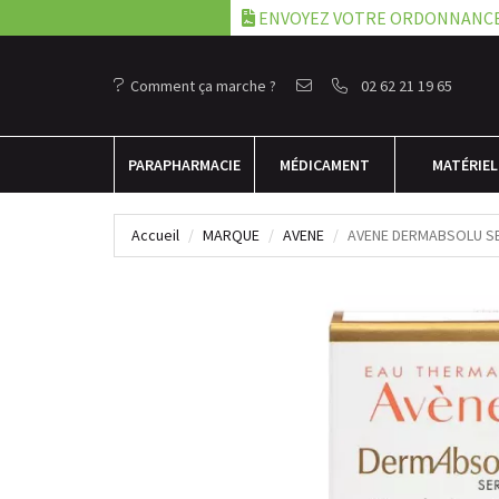
ENVOYEZ VOTRE ORDONNANC
Comment ça marche ?
02 62 21 19 65
PARA
PHARMACIE
MÉDICAMENT
MATÉRIEL
Accueil
MARQUE
AVENE
AVENE DERMABSOLU SE