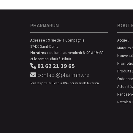
PHARMARUN
BOUTI
Adresse :
9 rue de la Compagnie
Accueil
97400 Saint-Denis
Marques 
Horaires :
du lundi au vendredi 8h00 à 19h30
Nouveaut
et le samedi 8h00 à 19h00
Promotio
02 62 21 19 65
Produits 
contact@pharmhv.re
Ordonna
Tous les prix incluent la TVA - hors frais de livraison.
Actualités
Rendez-v
Retrait & 