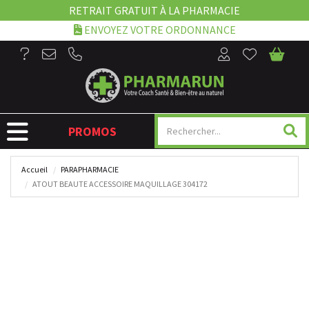
RETRAIT GRATUIT À LA PHARMACIE
ENVOYEZ VOTRE ORDONNANCE
NAVIGATION
PROMOS
Accueil
PARAPHARMACIE
ATOUT BEAUTE ACCESSOIRE MAQUILLAGE 304172