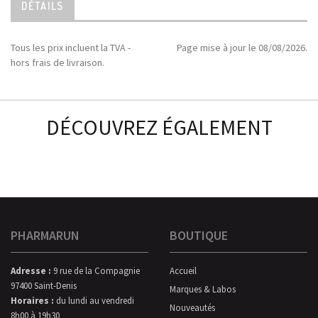
DÉTAILS
Tous les prix incluent la TVA -
Page mise à jour le 08/08/2026.
hors frais de livraison.
DÉCOUVREZ ÉGALEMENT
PHARMARUN
BOUTIQUE
Adresse :
9 rue de la Compagnie
Accueil
97400 Saint-Denis
Marques & Labos
Horaires :
du lundi au vendredi
Nouveautés
8h00 à 19h30