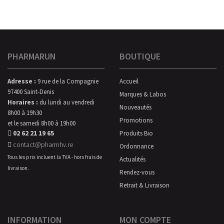
PHARMARUN
BOUTIQUE
Adresse :
9 rue de la Compagnie
Accueil
97400 Saint-Denis
Marques & Labos
Horaires :
du lundi au vendredi
Nouveautés
8h00 à 19h30
Promotions
et le samedi 8h00 à 19h00
02 62 21 19 65
Produits Bio
contact@pharmhv.re
Ordonnance
Tous les prix incluent la TVA - hors frais de
Actualités
livraison.
Rendez-vous
Retrait & Livraison
INFORMATION
MON COMPTE