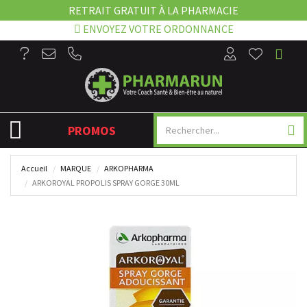
RETRAIT GRATUIT À LA PHARMACIE
ENVOYEZ VOTRE ORDONNANCE
NAVIGATION
PROMOS
Accueil
MARQUE
ARKOPHARMA
ARKOROYAL PROPOLIS SPRAY GORGE 30ML