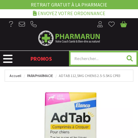
RETRAIT GRATUIT À LA PHARMACIE
ENVOYEZ VOTRE ORDONNANCE
NAVIGATION
PROMOS
Accueil
PARAPHARMACIE
ADTAB 112,5MG CHIENS 2.5-5.5KG CPR3