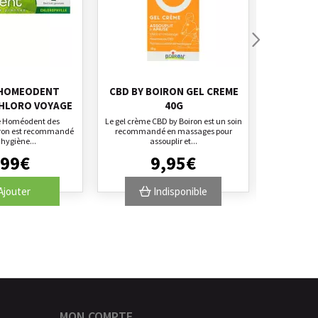
 HOMEODENT
CBD BY BOIRON GEL CREME
CBD BY 
HLORO VOYAGE
40G
ce Homéodent des
Le gel crème CBD by Boiron est un soin
Le gel crème
iron est recommandé
recommandé en massages pour
recomman
'hygiène...
assouplir et...
99
€
9
,
95
€
Ajouter
Indisponible
MON COMPTE