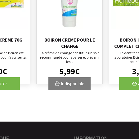
CREME 70G
BOIRON CREME POUR LE
BOIRON
CHANGE
COMPLET C
e de Boiron est
La crème de change constitue un soin
Le dentifri
our favoriser la...
recommandé pour apaiser et prévenir
laboratoires Bo
les...
pour l
0
€
5
,
99
€
3
,
uter
Indisponible
QUE
INFORMATION