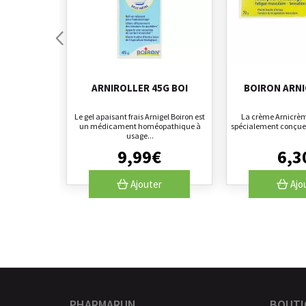
ARNIROLLER 45G BOI
BOIRON ARNI
Le gel apaisant frais Arnigel Boiron est
La crème Arnicrèm
un médicament homéopathique à
spécialement conçue p
usage...
9
,
99
€
6
,
3
Ajouter
Ajo
PHARMARUN
BOUTI