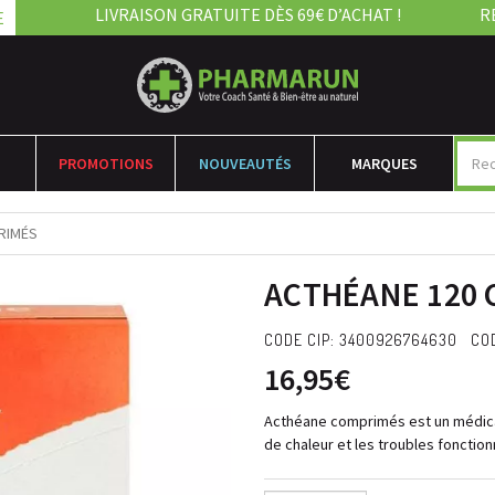
LIVRAISON GRATUITE DÈS 69€ D’ACHAT !
R
E
PROMOTIONS
NOUVEAUTÉS
MARQUES
RIMÉS
ACTHÉANE 120
CODE CIP: 3400926764630 COD
16,95€
Acthéane comprimés est un médica
de chaleur et les troubles fonctio