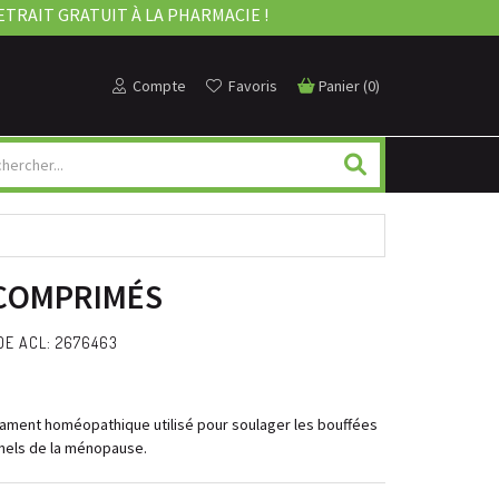
ETRAIT GRATUIT À LA PHARMACIE !
Compte
Favoris
Panier
(
0
)
 COMPRIMÉS
E ACL: 2676463
ment homéopathique utilisé pour soulager les bouffées
nnels de la ménopause.