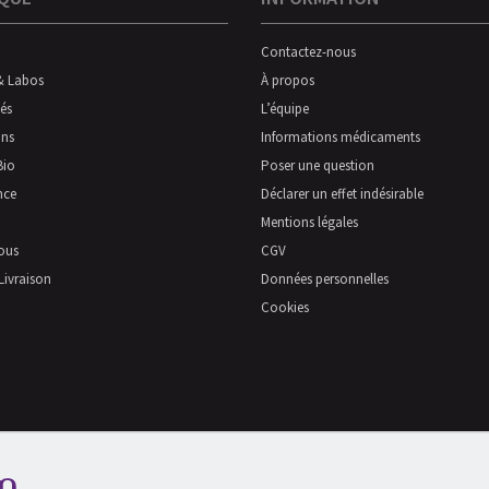
Contactez-nous
& Labos
À propos
és
L’équipe
ns
Informations médicaments
Bio
Poser une question
nce
Déclarer un effet indésirable
Mentions légales
ous
CGV
Livraison
Données personnelles
Cookies